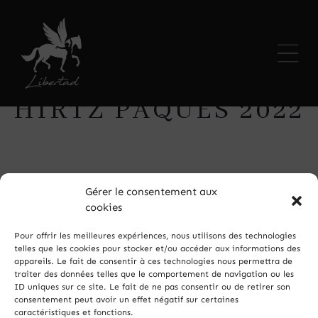
LES SPECTACLES
HIRTZ’PÂQUES 2022
CONTACT
BILLETTERIE
Gérer le consentement aux
cookies
Pour offrir les meilleures expériences, nous utilisons des technologies
telles que les cookies pour stocker et/ou accéder aux informations des
appareils. Le fait de consentir à ces technologies nous permettra de
traiter des données telles que le comportement de navigation ou les
ID uniques sur ce site. Le fait de ne pas consentir ou de retirer son
consentement peut avoir un effet négatif sur certaines
caractéristiques et fonctions.