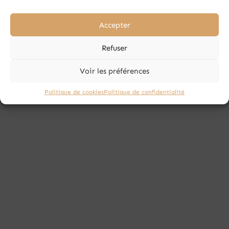
Accepter
Troupe Libertad © 2026 Tous droits réservés
Refuser
Mon compte
CGV
Mentions légales
Politique de cookies (UE)
Politique de confidentialité
Voir les préférences
Politique de cookies
Politique de confidentialité